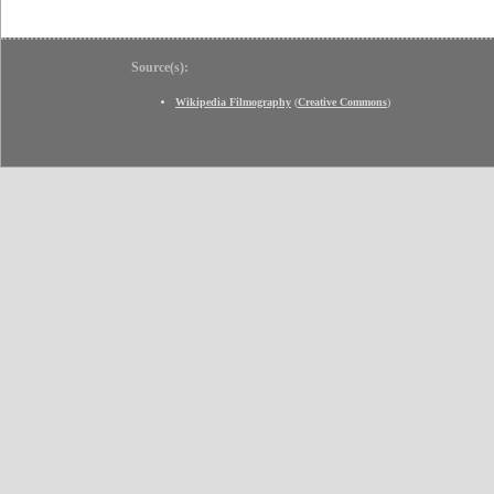
Source(s):
Wikipedia Filmography
(
Creative Commons
)