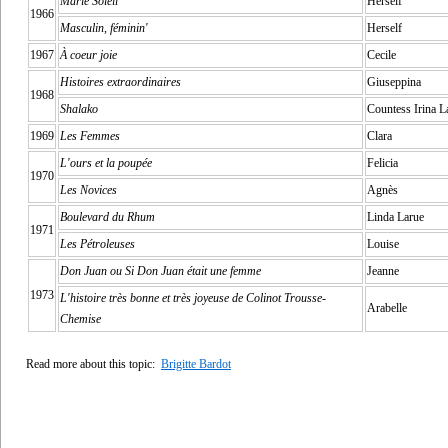
Marie Soleil
Herself
1966
Masculin, féminin'
Herself
1967
À coeur joie
Cecile
Histoires extraordinaires
Giuseppina
1968
Shalako
Countess Irina L
1969
Les Femmes
Clara
L'ours et la poupée
Felicia
1970
Les Novices
Agnès
Boulevard du Rhum
Linda Larue
1971
Les Pétroleuses
Louise
Don Juan ou Si Don Juan était une femme
Jeanne
1973
L'histoire très bonne et très joyeuse de Colinot Trousse-
Arabelle
Chemise
Read more about this topic:
Brigitte Bardot