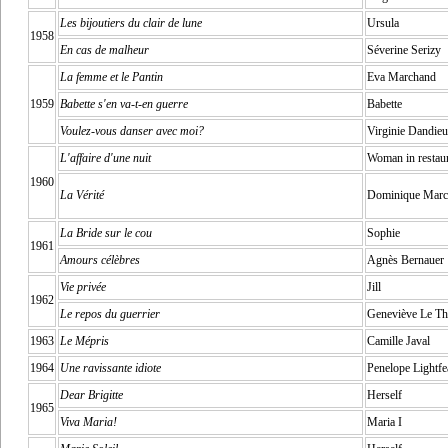
Les bijoutiers du clair de lune
Ursula
1958
En cas de malheur
Séverine Serizy
La femme et le Pantin
Eva Marchand
1959
Babette s'en va-t-en guerre
Babette
Voulez-vous danser avec moi?
Virginie Dandieu
L'affaire d'une nuit
Woman in restau
1960
La Vérité
Dominique Marc
La Bride sur le cou
Sophie
1961
Amours célèbres
Agnès Bernauer
Vie privée
Jill
1962
Le repos du guerrier
Geneviève Le Th
1963
Le Mépris
Camille Javal
1964
Une ravissante idiote
Penelope Lightfe
Dear Brigitte
Herself
1965
Viva Maria!
Maria I