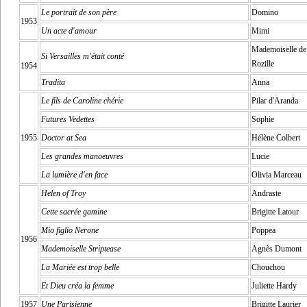
Le portrait de son père
Domino
1953
Un acte d'amour
Mimi
Mademoiselle de
Si Versailles m'était conté
Rozille
1954
Tradita
Anna
Le fils de Caroline chérie
Pilar d'Aranda
Futures Vedettes
Sophie
1955
Doctor at Sea
Hélène Colbert
Les grandes manoeuvres
Lucie
La lumière d'en face
Olivia Marceau
Helen of Troy
Andraste
Cette sacrée gamine
Brigitte Latour
Mio figlio Nerone
Poppea
1956
Mademoiselle Striptease
Agnès Dumont
La Mariée est trop belle
Chouchou
Et Dieu créa la femme
Juliette Hardy
1957
Une Parisienne
Brigitte Laurier